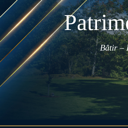
Patrimo
Bâtir –