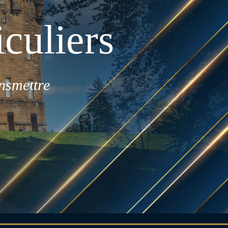
culiers
nsmettre